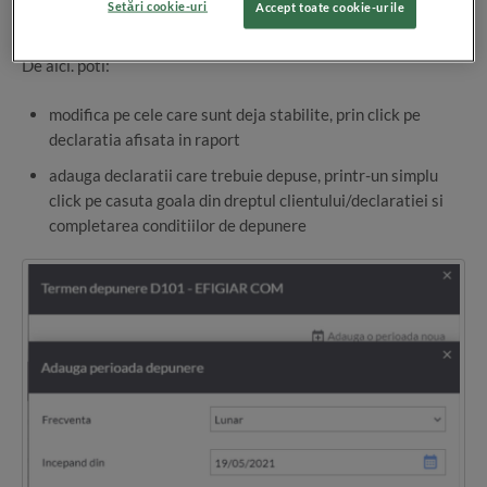
Setări cookie-uri
Accept toate cookie-urile
De aici. poti:
modifica pe cele care sunt deja stabilite, prin click pe
declaratia afisata in raport
adauga declaratii care trebuie depuse, printr-un simplu
click pe casuta goala din dreptul clientului/declaratiei si
completarea conditiilor de depunere