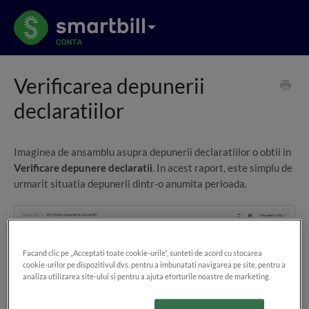
Verificarea depunerii
declaratiilor
Imaginea de ansamblu asupra depunerii declaratiilor o obtii in
Verificare depunere declaratii
. In acest raport, este simplu de
urmarit situatia depunerii dintr-o anumita perioada.
Facand clic pe „Acceptati toate cookie-urile”, sunteti de acord cu stocarea
cookie-urilor pe dispozitivul dvs. pentru a imbunatati navigarea pe site, pentru a
analiza utilizarea site-ului si pentru a ajuta eforturile noastre de marketing.