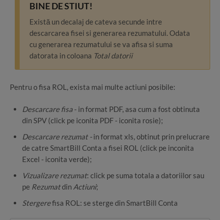
BINE DE STIUT!
Există un decalaj de cateva secunde intre
descarcarea fisei si generarea rezumatului. Odata
cu generarea rezumatului se va afisa si suma
datorata in coloana
Total datorii
Pentru o fisa ROL, exista mai multe actiuni posibile:
Descarcare
fisa
- in format PDF, asa cum a fost obtinuta
din SPV (click pe iconita PDF - iconita rosie);
Descarcare
rezumat -
in format xls, obtinut prin prelucrare
de catre SmartBill Conta a fisei ROL (click pe inconita
Excel - iconita verde);
Vizualizare rezumat
: click pe suma totala a datoriilor sau
pe
Rezumat
din
Actiuni
;
Stergere
fisa ROL: se sterge din SmartBill Conta