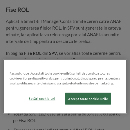
Fise ROL
Aplicatia SmartBill ManagerConta trimite cereri catre ANAF
pentru generarea filelor ROL. In SPV sunt generate in cateva
minute, iar aplicatia va reinteroga portalul ANAF la anumite
intervale de timp pentru a descarca le prelua.
In pagina
Fise ROL
din
SPV
, se vor afisa toate cererile pentru
care s-au facut solicitari catre ANAF.
Tabelul va avea urmatoarele coloane:
Facand clic pe „Acceptati toate cookie-urile”, sunteti de acord cu stocarea
cookie-urilor pe dispozitivul dvs. pentru a imbunatati navigarea pe site, pentru a
analiza utilizarea site-ului si pentru a ajuta eforturile noastre de marketing.
Client
: numele firmei
CIF
:
Setări cookie-uri
Accept toate cookie-urile
Data
fisa
: data la care fisa este emisa de ANAF
Total datorii (Lei)
: este afisata suma datorata, extrasa de
pe Fisa ROL